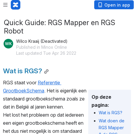
Open in app
Quick Guide: RGS Mapper en RGS
Robot
Wilco Kraaij (Deactivated)
Published in Minox Online
Last updated Tue Apr 26 2022
Wat is RGS?
RGS staat voor 
Referentie 
GrootboekSchema
. Het is eigenlijk een 
Op deze
standaard grootboekschema zoals ze 
pagina:
dat in België al jaren kennen. 
Wat is RGS?
Het lost het probleem op dat iedereen 
Wat doen de
een eigen grootboekschema heeft en 
RGS Mapper
het dus niet mogelijk is om standaard 