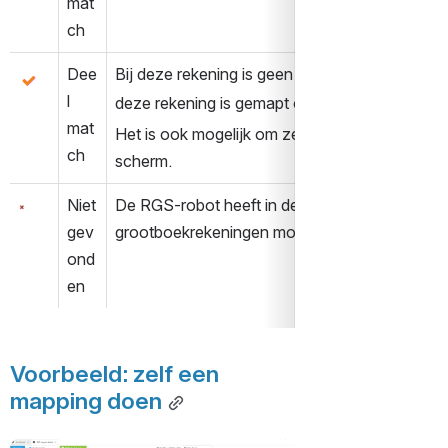
mat
ch
Dee
Bij deze rekening is geen 100% match gevonde
Open
l 
deze rekening is gemapt op basis van de omz
mat
Het is ook mogelijk om zelf een andere RGS c
ch
scherm. 
Niet 
De RGS-robot heeft in de data geen enkele mat
Open
gev
grootboekrekeningen moet je zelf een andere 
ond
en
Voorbeeld: zelf een 
mapping doen