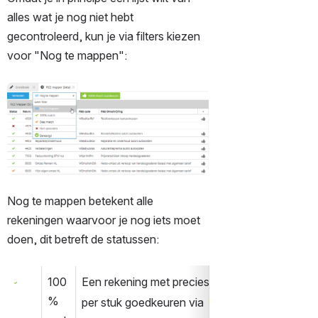
alles wat je nog niet hebt 
gecontroleerd, kun je via filters kiezen 
voor "Nog te mappen":  
Open
Nog te mappen betekent alle 
rekeningen waarvoor je nog iets moet 
doen, dit betreft de statussen:
100
Een rekening met precies hetzelfde rekeningen
Open
% 
per stuk goedkeuren via 
of in één keer all