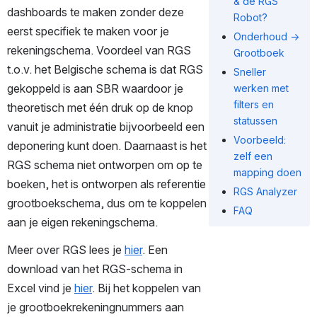
& de RGS
dashboards te maken zonder deze 
Robot?
eerst specifiek te maken voor je 
Onderhoud →
rekeningschema. Voordeel van RGS 
Grootboek
t.o.v. het Belgische schema is dat RGS 
Sneller
gekoppeld is aan SBR waardoor je 
werken met
filters en
theoretisch met één druk op de knop 
statussen
vanuit je administratie bijvoorbeeld een 
Voorbeeld:
deponering kunt doen. Daarnaast is het 
zelf een
RGS schema niet ontworpen om op te 
mapping doen
boeken, het is ontworpen als referentie 
RGS Analyzer
grootboekschema, dus om te koppelen 
FAQ
aan je eigen rekeningschema.
Meer over RGS lees je 
hier
. Een 
download van het RGS-schema in 
Excel vind je 
hier
. Bij het koppelen van 
je grootboekrekeningnummers aan 